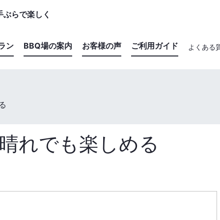
手ぶらで楽しく
ラン
BBQ場の案内
お客様の声
ご利用ガイド
よくある
セットプラン
施設の特長からBBQ場を探す
る
器材レンタルプラン
マップからBBQ場を探す
食材プラン
おすすめBBQ場
も晴れでも楽しめる
ドリンクプラン
追加器材
追加食材