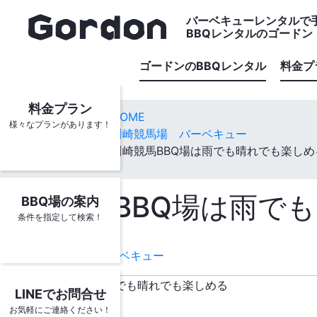
バーベキューレンタルで
BBQレンタルのゴードン
ゴードンのBBQレンタル
料金プ
料金プラン
HOME
様々なプランがあります！
川崎競馬場 バーベキュー
川崎競馬BBQ場は雨でも晴れでも楽しめ
川崎競馬BBQ場は雨で
BBQ場の案内
条件を指定して検索！
2018.06.20
川崎競馬場 バーベキュー
LINEでお問合せ
お気軽にご連絡ください！