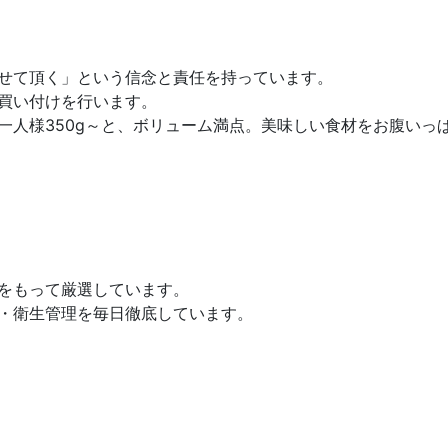
せて頂く」という信念と責任を持っています
。
買い付け
を行います。
人様350g～と、
ボリューム満点
。美味しい食材をお腹いっ
をもって厳選
しています。
・衛生管理を毎日徹底
しています。