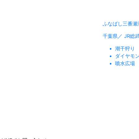
ふなばし三番瀬
千葉県／ JR総
潮干狩り
ダイヤモ
噴水広場