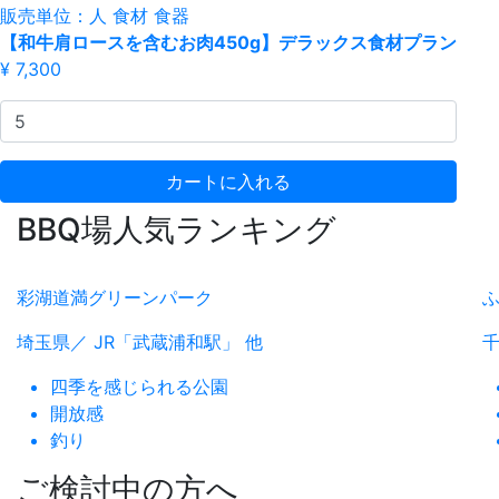
販売単位：人
食材
食器
【和牛肩ロースを含むお肉450g】デラックス食材プラン
¥ 7,300
カートに入れる
BBQ場人気ランキング
彩湖道満グリーンパーク
埼玉県／ JR「武蔵浦和駅」 他
千
四季を感じられる公園
開放感
釣り
ご検討中の方へ