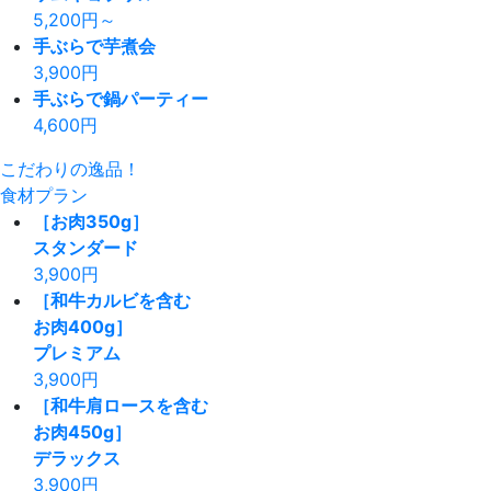
5,200
円～
手ぶらで芋煮会
3,900
円
手ぶらで鍋パーティー
4,600
円
こだわりの逸品！
食材プラン
［お肉350g］
スタンダード
3,900
円
［和牛カルビを含む
お肉400g］
プレミアム
3,900
円
［和牛肩ロースを含む
お肉450g］
デラックス
3,900
円