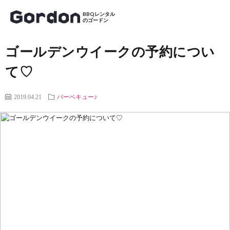
バーベキュー♪
ゴールデンウイークの予約について♡
HOME
BBQレンタル
のゴードン
ゴールデンウイークの予約につい
ゴードンのBBQレンタル
て♡
料金プラン
器材レンタルプラ
セットプラン
食材プラン
ド
2019.04.21
バーベキュー♪
ン
BBQ場の案内
施設の特長からBBQ場を探す
マップからBBQ場を探す
おすすめBBQ場
お客様の声
ご
よくある質問
ブ