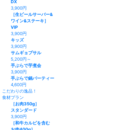
DX
3,900
円
［生ビールサーバー&
ワイン&ステーキ］
VIP
3,900
円
キッズ
3,900
円
サムギョプサル
5,200
円～
手ぶらで芋煮会
3,900
円
手ぶらで鍋パーティー
4,600
円
こだわりの逸品！
食材プラン
［お肉350g］
スタンダード
3,900
円
［和牛カルビを含む
お肉400g］