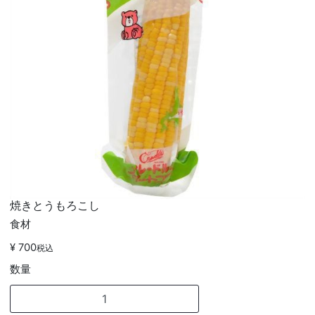
焼きとうもろこし
食材
¥ 700
税込
数量