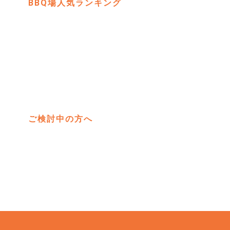
BBQ場人気ランキング
彩湖道
埼玉県
四季を
ご検討中の方へ