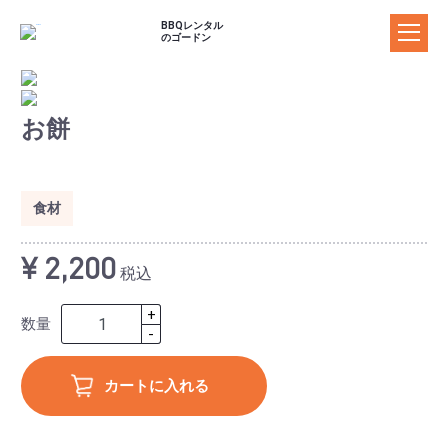
BBQレンタル
のゴードン
ゴードンのBBQレンタル
お餅
料金プラン
器材レンタルプラ
セットプラン
食材プラン
ン
食材
ドリンクプラン
追加器材
追加食材
¥ 2,200
BBQ場の案内
税込
施設の特長からBBQ場を探す
+
数量
マップからBBQ場を探す
-
おすすめBBQ場
カートに入れる
お客様の声
ご利用ガイド