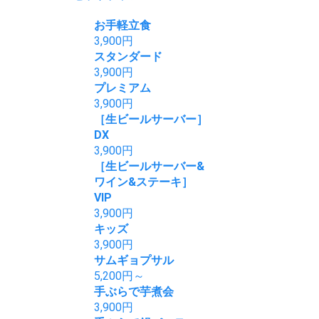
お手軽立食
3,900
円
スタンダード
3,900
円
プレミアム
3,900
円
［生ビールサーバー］
DX
3,900
円
［生ビールサーバー&
ワイン&ステーキ］
VIP
3,900
円
キッズ
3,900
円
サムギョプサル
5,200
円～
手ぶらで芋煮会
3,900
円