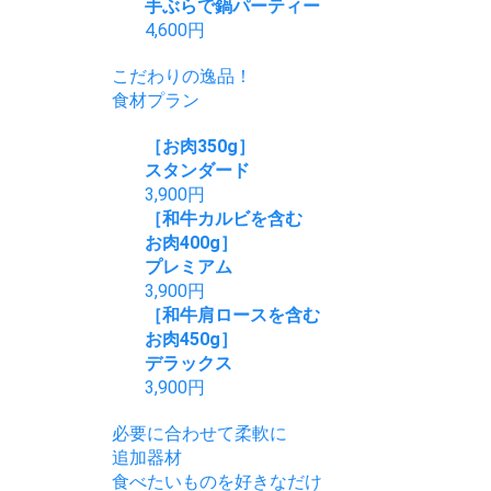
手ぶらで鍋パーティー
4,600
円
こだわりの逸品！
食材プラン
［お肉350g］
スタンダード
3,900
円
［和牛カルビを含む
お肉400g］
プレミアム
3,900
円
［和牛肩ロースを含む
お肉450g］
デラックス
3,900
円
必要に合わせて柔軟に
追加器材
食べたいものを好きなだけ