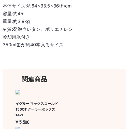
本体サイズ:約64×33.5×36(h)cm
容量:約45L
よくある質問
ブログ
重量:約3.9kg
材質:発泡ウレタン、ポリエチレン
冷却用氷付き
350ml缶が約40本入るサイズ
関連商品
イグルー マックスコールド
150QT クーラーボックス
142L
¥ 5,500