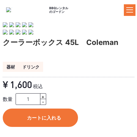
BBQレンタル
のゴードン
ゴードンのBBQレンタル
クーラーボックス 45L Coleman
料金プラン
器材レンタルプラ
セットプラン
食材プラン
ン
器材
ドリンク
ドリンクプラン
追加器材
追加食材
¥ 1,600
税込
BBQ場の案内
+
数量
施設の特長からBBQ場を探す
-
マップからBBQ場を探す
カートに入れる
おすすめBBQ場
お客様の声
ご利用ガイド