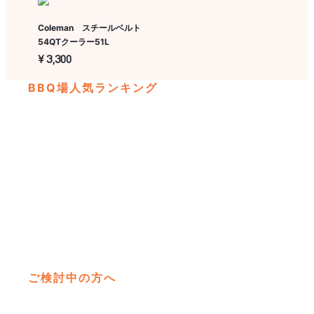
Coleman スチールベルト
54QTクーラー51L
¥ 3,300
BBQ場人気ランキング
彩湖
埼
四季
ご検討中の方へ