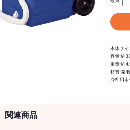
数量
本体サイズ:
容量:約3
重量:約4.
材質:発
冷却用氷
関連商品