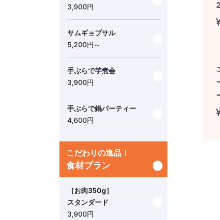
3,900
円
サムギョプサル
5,200
円～
手ぶらで芋煮会
3,900
円
手ぶらで鍋パーティー
4,600
円
こだわりの逸品！
食材プラン
［お肉350g］
スタンダード
3,900
円