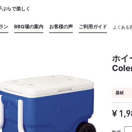
手ぶらで楽しく
ラン
BBQ場の案内
お客様の声
ご利用ガイド
よくある
セットプラン
施設の特長からBBQ場を探す
ホイ
器材レンタルプラン
マップからBBQ場を探す
Col
食材プラン
おすすめBBQ場
ドリンクプラン
器材
追加器材
¥ 1,9
追加食材