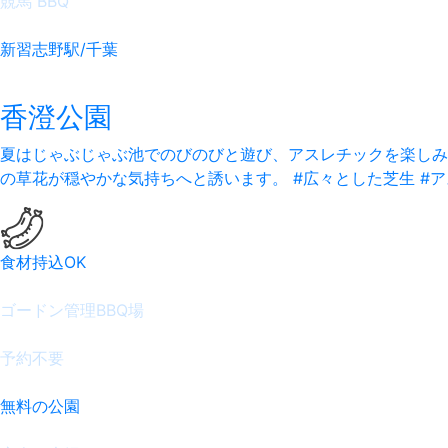
競馬 BBQ
新習志野駅/千葉
香澄公園
夏はじゃぶじゃぶ池でのびのびと遊び、アスレチックを楽しみ
の草花が穏やかな気持ちへと誘います。
#広々とした芝生 #
食材持込OK
ゴードン管理BBQ場
予約不要
無料の公園