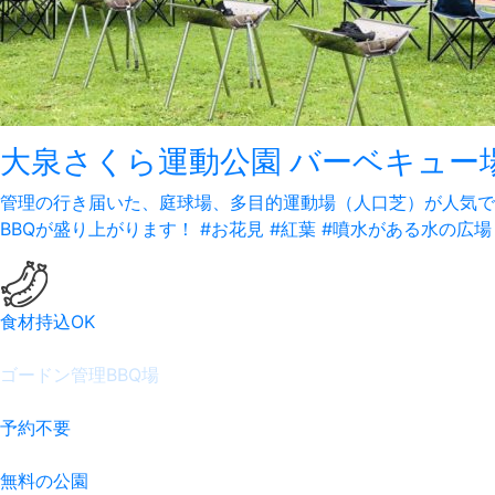
大泉さくら運動公園 バーベキュー
管理の行き届いた、庭球場、多目的運動場（人口芝）が人気で
BBQが盛り上がります！
#お花見 #紅葉 #噴水がある水の広
食材持込OK
ゴードン管理BBQ場
予約不要
無料の公園