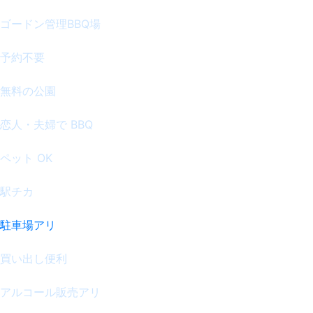
ゴードン管理BBQ場
予約不要
無料の公園
恋人・夫婦で BBQ
ペット OK
駅チカ
駐車場アリ
買い出し便利
アルコール販売アリ