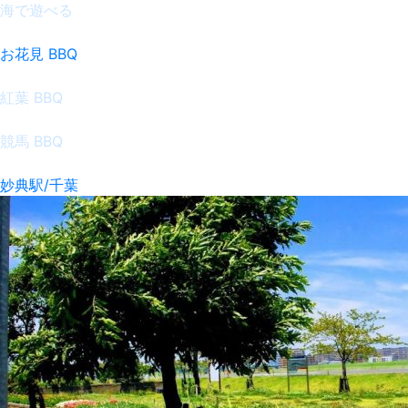
海で遊べる
お花見 BBQ
紅葉 BBQ
競馬 BBQ
妙典駅/千葉