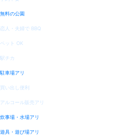
無料の公園
恋人・夫婦で BBQ
ペット OK
駅チカ
駐車場アリ
買い出し便利
アルコール販売アリ
炊事場・水場アリ
遊具・遊び場アリ