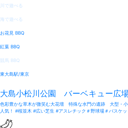
川で遊べる
海で遊べる
お花見 BBQ
紅葉 BBQ
競馬 BBQ
東大島駅/東京
大島小松川公園 バーベキュー広
色彩豊かな草木が微笑む大花壇 特殊な水門の遺跡 大型・小
人気！
#桜並木 #広い芝生 #アスレチック＃野球場＃バスケ