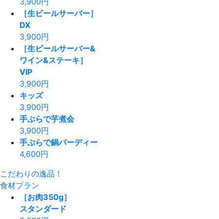
3,900
円
［生ビールサーバー］
DX
3,900
円
［生ビールサーバー&
ワイン&ステーキ］
VIP
3,900
円
キッズ
3,900
円
手ぶらで芋煮会
3,900
円
手ぶらで鍋パーディー
4,600
円
こだわりの逸品！
食材プラン
［お肉350g］
スタンダード