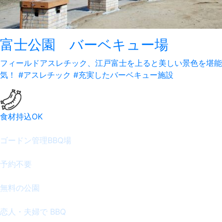
富士公園 バーベキュー場
フィールドアスレチック、江戸富士を上ると美しい景色を堪能
気！
#アスレチック #充実したバーベキュー施設
食材持込OK
ゴードン管理BBQ場
予約不要
無料の公園
恋人・夫婦で BBQ