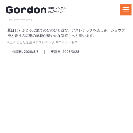
トップページ
BBQ場の案内
千葉
香澄公園
BBQレンタル
のゴードン
香澄公園
夏はじゃぶじゃぶ池でのびのびと遊び、アスレチックを楽しみ、ショウブ
ゴードンのBBQレンタル
池と香りの広場の草花が穏やかな気持ちへと誘います。
#広々とした芝生 #アスレチック #フィットネス
料金プラン
公開日: 2020/8/5
更新日: 2025/3/28
器材レンタルプラ
セットプラン
食材プラン
ン
ドリンクプラン
追加器材
追加食材
BBQ場の案内
施設の特長からBBQ場を探す
マップからBBQ場を探す
おすすめBBQ場
お客様の声
ご利用ガイド