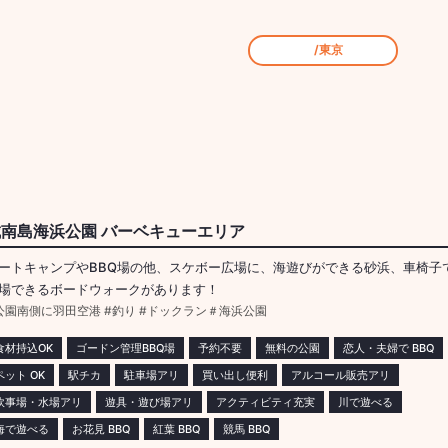
/東京
城南島海浜公園 バーベキューエリア
ートキャンプやBBQ場の他、スケボー広場に、海遊びができる砂浜、車椅子
場できるボードウォークがあります！
公園南側に羽田空港 #釣り #ドックラン＃海浜公園
食材持込OK
ゴードン管理BBQ場
予約不要
無料の公園
恋人・夫婦で BBQ
ペット OK
駅チカ
駐車場アリ
買い出し便利
アルコール販売アリ
炊事場・水場アリ
遊具・遊び場アリ
アクティビティ充実
川で遊べる
海で遊べる
お花見 BBQ
紅葉 BBQ
競馬 BBQ