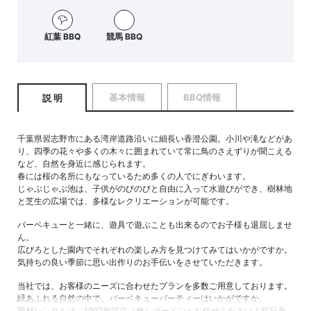
紅葉 BBQ
競馬 BBQ
基本情報
BBQ情報
説 明
千葉県習志野市にある湾岸道路沿いに細長い香澄公園。小川や滝などがあ
り、四季の花々や多くの木々に囲まれていて常に鳥のさえずりが聞こえる
など、自然を身近に感じられます。
春には桜の名所にもなっているため多くの人でにぎわいます。
じゃぶじゃぶ池は、子供がのびのびと自由に入って水遊びができ、樹林地
と芝生の広場では、多様なレクリエーションが可能です。
バーベキューと一緒に、遊具で遊ぶことも出来るのでお子様も退屈しませ
ん。
広びろとした園内でそれぞれの楽しみ方を見つけてみてはいかがですか。
気持ちの良い季節に思い出作りのお手伝いをさせていただきます。
当社では、お客様のニーズに合わせたプランを多数ご用意しております。
緑あふれる自然の中で、バーベキューパーティーはいかがですか。
器材レンタルは、1997年設立（株）ゴードンへお任せください！前日予