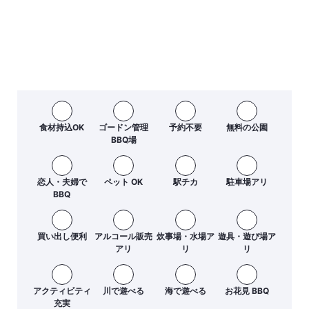
食材持込OK
ゴードン管理
予約不要
無料の公園
BBQ場
恋人・夫婦で
ペット OK
駅チカ
駐車場アリ
BBQ
買い出し便利
アルコール販売
炊事場・水場ア
遊具・遊び場ア
アリ
リ
リ
アクティビティ
川で遊べる
海で遊べる
お花見 BBQ
充実