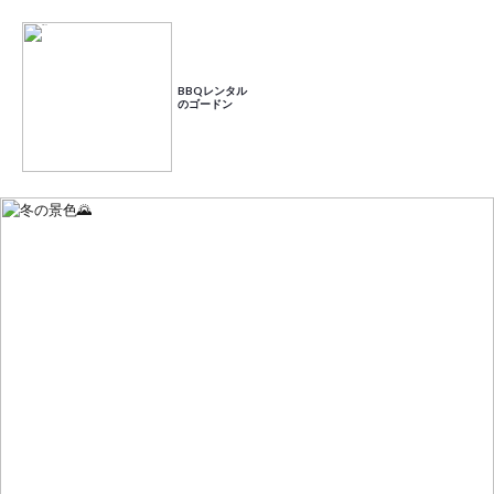
HOME
バーベキュー♪
冬の景色🌄
BBQレンタル
冬の景色🌄
のゴードン
ゴードンのBBQレンタル
2025.12.11
ゴードンのご紹介
バーベキュー♪
料金プラン
器材レンタルプラ
セットプラン
食材プラン
ド
ン
BBQ場の案内
施設の特長からBBQ場を探す
マップからBBQ場を探す
おすすめBBQ場
お客様の声
よくある質問