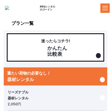
片付けしなくて良いってナイスですね!!
BBQレンタル
のゴードン
プラン一覧
ゴードンのBBQレンタル
料金プラン
迷ったらコチラ!
器材レンタルプラ
かんたん
セットプラン
食材プラン
ン
比較表
ドリンクプラン
追加器材
追加食材
BBQ場の案内
重たい荷物の必要なし！
器材レンタル
施設の特長からBBQ場を探す
マップからBBQ場を探す
リーズナブル
おすすめBBQ場
器材レンタル
2,050円
お客様の声
ご利用ガイド