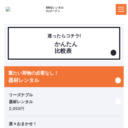
BBQレンタル
のゴードン
プラン一覧
ゴードンのBBQレンタル
迷ったらコチラ!
かんたん
料金プラン
比較表
器材レンタルプラ
セットプラン
食材プラン
ン
ドリンクプラン
追加器材
追加食材
重たい荷物の必要なし！
器材レンタル
BBQ場の案内
施設の特長からBBQ場を探す
リーズナブル
マップからBBQ場を探す
器材レンタル
2,050円
おすすめBBQ場
楽々おまかせ！
お客様の声
ご利用ガイド