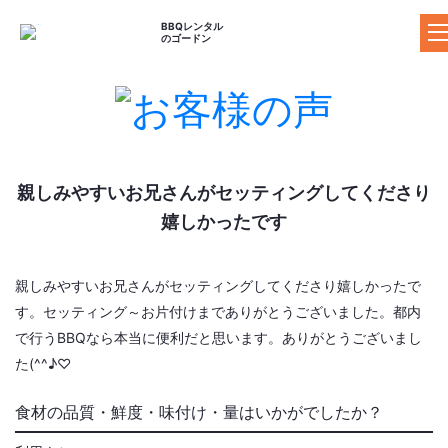
BBQレンタル
のゴードン
ゴードンのBBQレンタル
料金プラン
器材レンタルプラ
親しみやすいお兄さんがセッティングしてくださり
セットプラン
食材プラン
ン
嬉しかったです
ドリンクプラン
追加器材
追加食材
親しみやすいお兄さんがセッティングしてくださり嬉しかったで
BBQ場の案内
す。セッティング～お片付けまでありがとうございました。都内
施設の特長からBBQ場を探す
で行うBBQなら本当に便利だと思います。ありがとうございまし
マップからBBQ場を探す
た(^^♪♡
おすすめBBQ場
食材の品質・鮮度・味付け・量はいかがでしたか？
お客様の声
ご利用ガイド