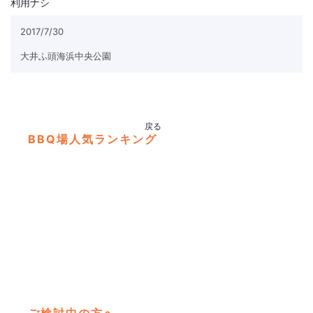
利用ナシ
2017/7/30
よくある質問
ブログ
大井ふ頭海浜中央公園
戻る
BBQ場人気ランキング
彩湖
埼
四季