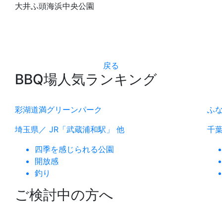
大井ふ頭海浜中央公園
戻る
BBQ場人気ランキング
彩湖道満グリーンパーク
ふ
埼玉県／ JR「武蔵浦和駅」 他
千葉
四季を感じられる公園
開放感
釣り
ご検討中の方へ