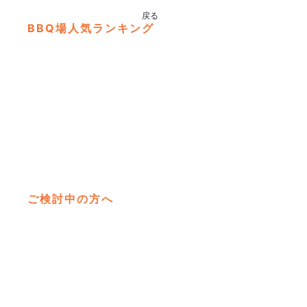
戻る
BBQ場人気ランキング
よくある質問
ブログ
彩湖
埼
四季
ご検討中の方へ