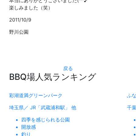
本当にありがとうございました(^^♪
楽しみました（笑）
2011/10/9
野川公園
戻る
BBQ場人気ランキング
彩湖道満グリーンパーク
ふ
埼玉県／ JR「武蔵浦和駅」 他
千葉
四季を感じられる公園
開放感
釣り