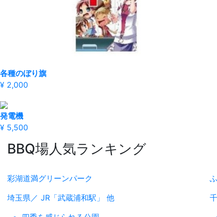
各種のぼり旗
¥ 2,000
発電機
¥ 5,500
BBQ場人気ランキング
彩湖道満グリーンパーク
埼玉県／ JR「武蔵浦和駅」 他
千