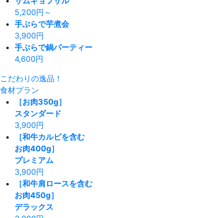
サムギョプサル
5,200
円～
手ぶらで芋煮会
3,900
円
手ぶらで鍋パーティー
4,600
円
こだわりの逸品！
食材プラン
［お肉350g］
スタンダード
3,900
円
［和牛カルビを含む
お肉400g］
プレミアム
3,900
円
［和牛肩ロースを含む
お肉450g］
デラックス