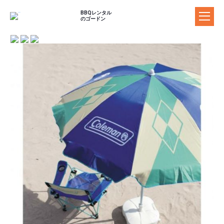
BBQレンタル
のゴードン
ゴードンのBBQレンタル
料金プラン
器材レンタルプラ
セットプラン
食材プラン
ン
ドリンクプラン
追加器材
追加食材
BBQ場の案内
施設の特長からBBQ場を探す
マップからBBQ場を探す
おすすめBBQ場
お客様の声
ご利用ガイド