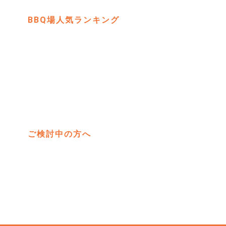
BBQ場人気ランキング
彩湖道
埼玉県
四季を
ご検討中の方へ