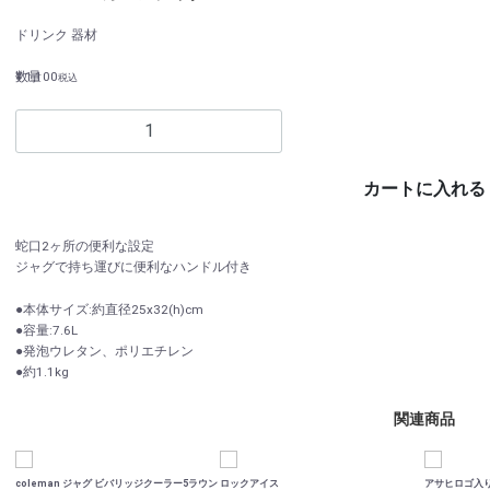
ドリンク
器材
¥ 1,100
数量
税込
カートに入れる
蛇口2ヶ所の便利な設定
ジャグで持ち運びに便利なハンドル付き
●本体サイズ:約直径25x32(h)cm
●容量:7.6L
●発泡ウレタン、ポリエチレン
●約1.1kg
関連商品
coleman ジャグ ビバリッジクーラー5ラウン
ロックアイス
アサヒロゴ入