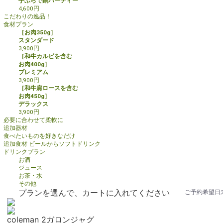
手ぶらで鍋パーティー
4,600
円
こだわりの逸品！
食材プラン
［お肉350g］
スタンダード
3,900
円
［和牛カルビを含む
お肉400g］
プレミアム
3,900
円
［和牛肩ロースを含む
お肉450g］
デラックス
3,900
円
必要に合わせて柔軟に
追加器材
食べたいものを好きなだけ
追加食材
ビールからソフトドリンク
ドリンクプラン
お酒
ジュース
お茶・水
その他
プランを選んで、カートに入れてください
ご予約希望日
coleman 2ガロンジャグ