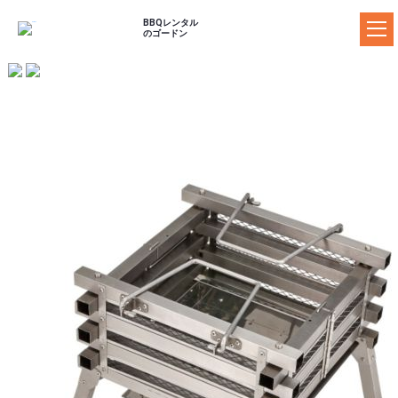
BBQレンタル
のゴードン
ゴードンのBBQレンタル
料金プラン
器材レンタルプラ
セットプラン
食材プラン
ン
ドリンクプラン
追加器材
追加食材
BBQ場の案内
施設の特長からBBQ場を探す
マップからBBQ場を探す
おすすめBBQ場
お客様の声
ご利用ガイド