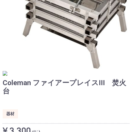
Coleman ファイアープレイスIII 焚火
台
器材
¥ 3,300