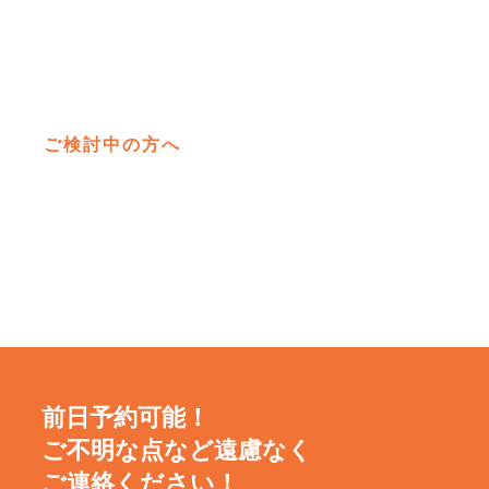
埼玉
四季
ご検討中の方へ
前日予約可能！
ご不明な点など遠慮なく
ご連絡ください！