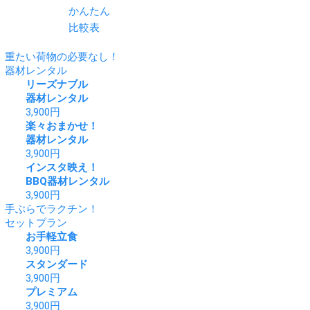
かんたん
比較表
重たい荷物の必要なし！
器材レンタル
リーズナブル
器材レンタル
3,900
円
楽々おまかせ！
器材レンタル
3,900
円
インスタ映え！
BBQ器材レンタル
3,900
円
手ぶらでラクチン！
セットプラン
お手軽立食
3,900
円
スタンダード
3,900
円
プレミアム
3,900
円