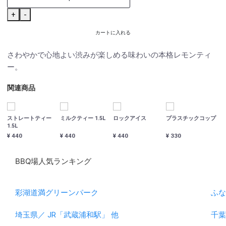
+
-
カートに入れる
さわやかで心地よい渋みが楽しめる味わいの本格レモンティ
ー。
関連商品
ストレートティー
ミルクティー 1.5L
ロックアイス
プラスチックコップ
1.5L
¥ 440
¥ 440
¥ 440
¥ 330
BBQ場人気ランキング
彩湖道満グリーンパーク
ふな
埼玉県／ JR「武蔵浦和駅」 他
千葉