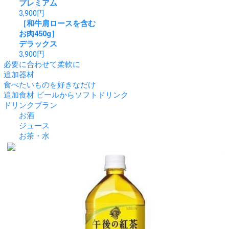
プレミアム
3,900
円
［和牛肩ロースを含む
お肉450g］
デラックス
3,900
円
必要に合わせて柔軟に
追加器材
食べたいものを好きなだけ
追加食材
ビールからソフトドリンク
ドリンクプラン
お酒
ジュース
お茶・水