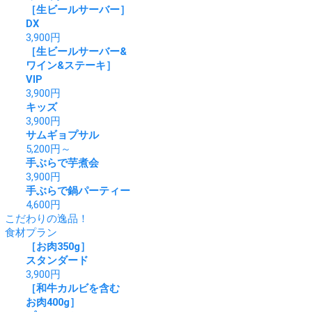
［生ビールサーバー］
DX
3,900
円
［生ビールサーバー&
ワイン&ステーキ］
VIP
3,900
円
キッズ
3,900
円
サムギョプサル
5,200
円～
手ぶらで芋煮会
3,900
円
手ぶらで鍋パーティー
4,600
円
こだわりの逸品！
食材プラン
［お肉350g］
スタンダード
3,900
円
［和牛カルビを含む
お肉400g］