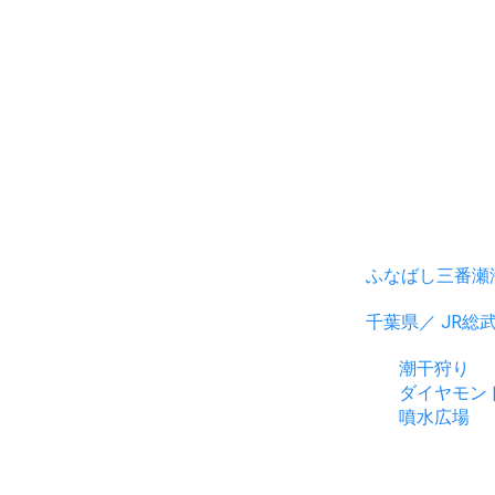
ふなばし三番瀬
千葉県／ JR総
潮干狩り
ダイヤモン
噴水広場