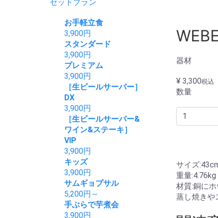
セットプラン
お手軽立食
WEB
3,900
円
スタンダード
3,900
円
器材
プレミアム
3,900
円
¥ 3,300
税込
［生ビールサーバー］
数量
DX
3,900
円
［生ビールサーバー&
ワイン&ステーキ］
VIP
3,900
円
キッズ
サイズ:43c
3,900
円
重量:4.76kg
サムギョプサル
材質:銅に
5,200
円～
蒸し焼きや
手ぶらで芋煮会
3,900
円