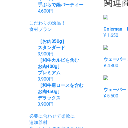
関連
手ぶらで鍋パーティー
4,600
円
こだわりの逸品！
Coleman
食材プラン
¥ 1,650
［お肉350g］
スタンダード
3,900
円
ウェーバー
［和牛カルビを含む
¥ 4,400
お肉400g］
プレミアム
3,900
円
［和牛肩ロースを含む
ウェーバー
お肉450g］
¥ 5,500
デラックス
3,900
円
必要に合わせて柔軟に
追加器材