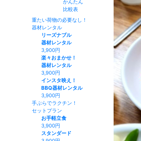
かんたん
比較表
重たい荷物の必要なし！
器材レンタル
リーズナブル
器材レンタル
3,900
円
楽々おまかせ！
器材レンタル
3,900
円
インスタ映え！
BBQ器材レンタル
3,900
円
手ぶらでラクチン！
セットプラン
お手軽立食
3,900
円
スタンダード
3,900
円