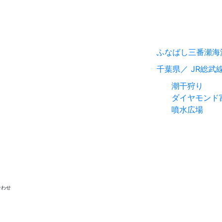
ふなばし三番瀬海
千葉県／ JR総武
潮干狩り
ダイヤモンド
噴水広場
合わせ