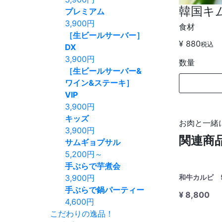
韓国キ
プレミアム
3,900
円
食材
［生ビールサーバー］
¥ 880
税込
DX
3,900
円
数量
［生ビールサーバー&
ワイン&ステーキ］
VIP
3,900
円
キッズ
お肉と一緒
3,900
円
関連商
サムギョプサル
5,200
円～
手ぶらで芋煮会
3,900
円
和牛カルビ 
手ぶらで鍋パーティー
¥ 8,800
4,600
円
こだわりの逸品！