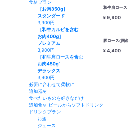
食材プラン
和牛肩ロース
［お肉350g］
スタンダード
¥ 9,900
3,900
円
［和牛カルビを含む
お肉400g］
豚ロース(国産
プレミアム
3,900
円
¥ 4,400
［和牛肩ロースを含む
お肉450g］
デラックス
3,900
円
必要に合わせて柔軟に
追加器材
食べたいものを好きなだけ
追加食材
ビールからソフトドリンク
ドリンクプラン
お酒
ジュース