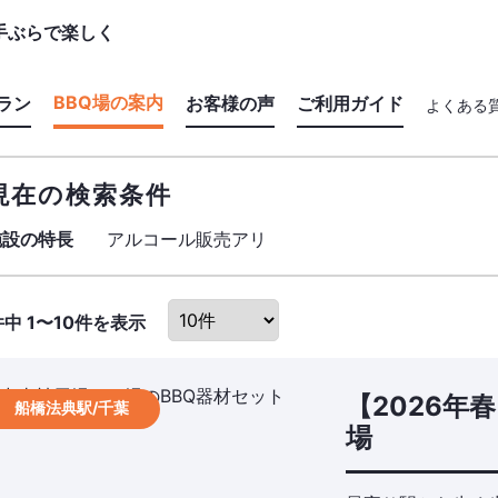
手ぶらで楽しく
BBQ場の案内
ラン
お客様の声
ご利用ガイド
よくある
施設の特長からBBQ場を探す
セットプラン
現在の検索条件
マップからBBQ場を探す
器材レンタルプラン
施設の特長
アルコール販売アリ
おすすめBBQ場
食材プラン
件中 1〜10件を表示
ドリンクプラン
追加器材
【2026年
船橋法典駅/千葉
場
追加食材