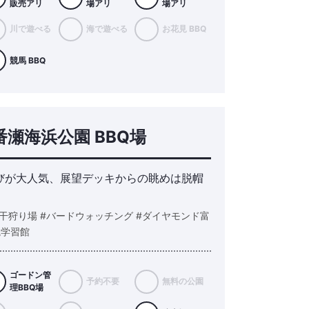
販売アリ
場アリ
場アリ
川で遊べる
海で遊べる
お花見 BBQ
競馬 BBQ
瀬海浜公園 BBQ場
びが大人気、展望デッキからの眺めは脱帽
干狩り場 #バードウォッチング #ダイヤモンド富
境学習館
ゴードン管
予約不要
無料の公園
理BBQ場