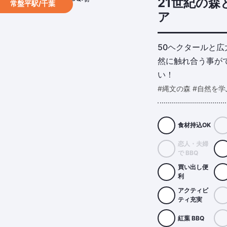
21世紀の
常盤平駅/千葉
ア
50ヘクタールと
然に触れ合う事が
い！
#縄文の森 #自然を学
食材持込OK
恋人・夫婦
で BBQ
買い出し便
利
アクティビ
ティ充実
紅葉 BBQ