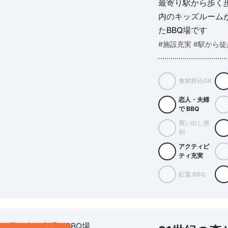
最寄り駅から歩く
内のキッズルーム
たBBQ場です
#施設充実 #駅から徒
食材持込OK
恋人・夫婦
で BBQ
買い出し便
利
アクティビ
ティ充実
紅葉 BBQ