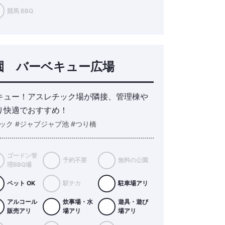
競馬 BBQ
園 バーベキュー広場
キュー！アスレチック場が隣接、管理棟や
り快適でおすすめ！
ック #ジャブジャブ池 #つり橋
ゴードン管
予約不要
無料の公園
理BBQ場
ペット OK
駅チカ
駐車場アリ
アルコール
炊事場・水
遊具・遊び
販売アリ
場アリ
場アリ