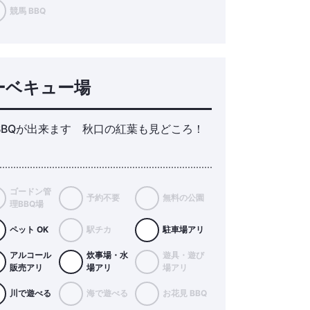
競馬 BBQ
ーベキュー場
BBQが出来ます 秋口の紅葉も見どころ！
ゴードン管
予約不要
無料の公園
理BBQ場
ペット OK
駅チカ
駐車場アリ
アルコール
炊事場・水
遊具・遊び
販売アリ
場アリ
場アリ
川で遊べる
海で遊べる
お花見 BBQ