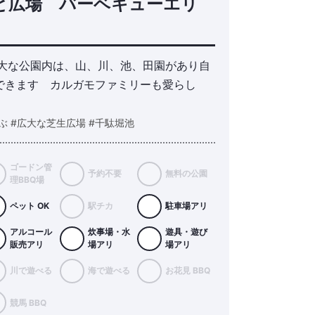
森と広場 バーベキューエリ
広大な公園内は、山、川、池、田園があり自
できます カルガモファミリーも愛らし
ぶ #広大な芝生広場 #千駄堀池
ゴードン管
予約不要
無料の公園
理BBQ場
ペット OK
駅チカ
駐車場アリ
アルコール
炊事場・水
遊具・遊び
販売アリ
場アリ
場アリ
川で遊べる
海で遊べる
お花見 BBQ
競馬 BBQ