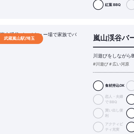
紅葉 BBQ
嵐山渓谷バ
武蔵嵐山駅/埼玉
川遊びをしながら
#川遊び＃広い河原
食材持込OK
恋人・夫婦
で BBQ
買い出し便
利
アクティビ
ティ充実