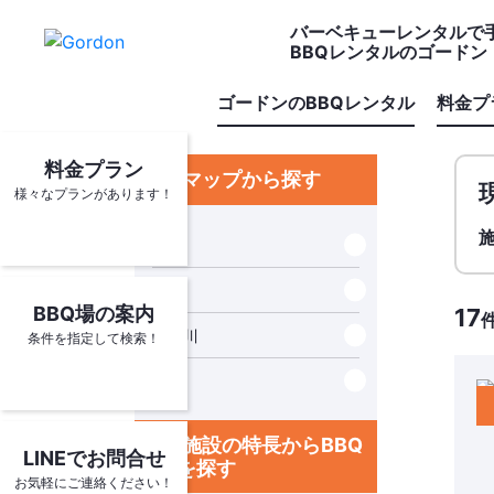
バーベキューレンタルで
BBQレンタルのゴードン
ゴードンのBBQレンタル
料金プ
料金プラン
マップから探す
様々なプランがあります！
東京
千葉
BBQ場の案内
17
神奈川
条件を指定して検索！
埼玉
施設の特長からBBQ
LINEでお問合せ
場を探す
お気軽にご連絡ください！