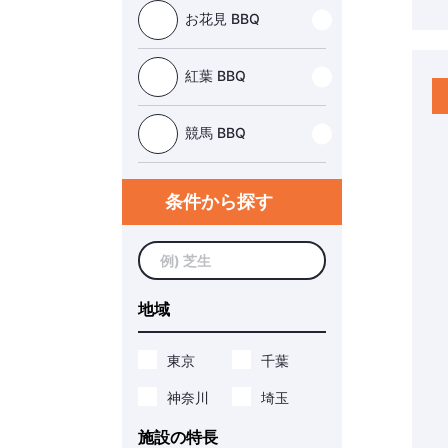
お花見 BBQ
紅葉 BBQ
競馬 BBQ
条件から探す
検索:
検
索
地域
す
る
東京
千葉
神奈川
埼玉
施設の特長