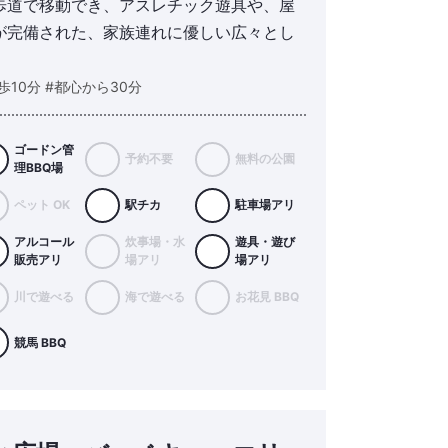
歩道で移動でき、アスレチック遊具や、屋
が完備された、家族連れに優しい広々とし
歩10分 #都心から30分
ゴードン管
予約不要
無料の公園
理BBQ場
ペット OK
駅チカ
駐車場アリ
アルコール
炊事場・水
遊具・遊び
販売アリ
場アリ
場アリ
川で遊べる
海で遊べる
お花見 BBQ
競馬 BBQ