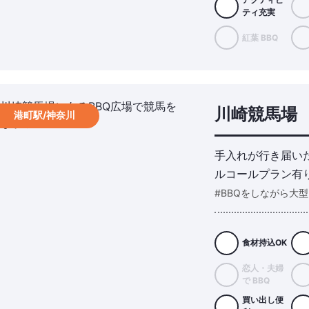
ティ充実
紅葉 BBQ
川崎競馬場
港町駅/神奈川
手入れが行き届い
ルコールプラン有
#BBQをしながら大
食材持込OK
恋人・夫婦
で BBQ
買い出し便