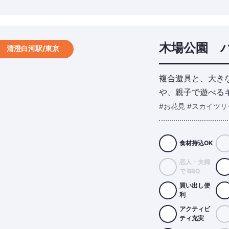
木場公園 
清澄白河駅/東京
複合遊具と、大き
や、親子で遊べる
#お花見 #スカイツリ
食材持込OK
恋人・夫婦
で BBQ
買い出し便
利
アクティビ
ティ充実