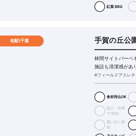
紅葉 BBQ
手賀の丘公
柏駅/千葉
林間サイトバーベ
施設も清潔感があ
#フィールドアスレチ
食材持込OK
恋人・夫婦
で BBQ
買い出し便
利
アクティビ