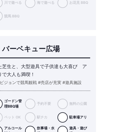
川で遊べる
海で遊べる
お花見 BBQ
競馬 BBQ
 バーベキュー広場
た芝生と、大型遊具で子供達も大喜び ア
りで大人も満喫！
型ビジョンで競馬観戦 #売店が充実 #遊具施設
ゴードン管
予約不要
無料の公園
理BBQ場
ペット OK
駅チカ
駐車場アリ
アルコール
炊事場・水
遊具・遊び