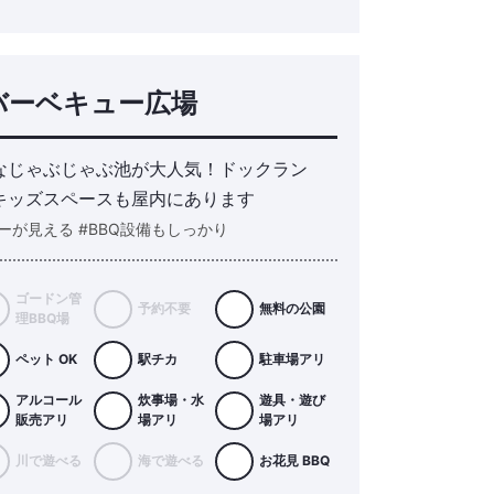
バーベキュー広場
なじゃぶじゃぶ池が大人気！ドックラン
キッズスペースも屋内にあります
ーが見える #BBQ設備もしっかり
ゴードン管
予約不要
無料の公園
理BBQ場
ペット OK
駅チカ
駐車場アリ
アルコール
炊事場・水
遊具・遊び
販売アリ
場アリ
場アリ
川で遊べる
海で遊べる
お花見 BBQ